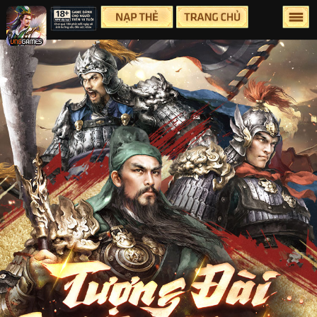
Lên Đầu Trang
Trang chủ
Tin tức
Sự Kiện
Group
Facebook
Youtube
Hỗ Trợ
Điều Khoản