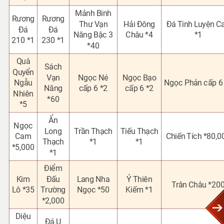
Mảnh Binh
Rương
Rương
Thư Vạn
Hải Đông
Đá Tinh Luyện C
Đá
Đá
Năng Bậc 3
Châu *4
*1
21
0 *1
230 *1
*40
Quà
Sách
Quyển
Vạn
Ngọc Né
Ngọc Bạo
Ngẫu
Ngọc Phản cấp 6
Năng
cấp 6 *2
cấp 6 *2
Nhiên
*60
*5
Ẩn
Ngọc
Long
Trần Thạch
Tiếu Thạch
Cam
Chiến Tích *80,0
Thạch
*1
*1
*5,000
*1
Điểm
Kim
Đấu
Lang Nha
Ỷ Thiên
Trân Châu *20
Lô *35
Trường
Ngọc *50
Kiếm *1
*2,000
Diệu
Đá U