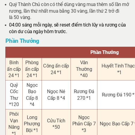
Quý Thành Chủ còn có thể dùng vàng mua thêm số lần mở
rương,
lần thứ nhất mua bằng 30 vàng, lần thứ 2 trở đi
là 50 vàng.
04:00 sáng mỗi ngày, sẽ reset điểm tích lũy và rương của
còn dư của ngày hôm trước.
Phần Thưởng
Phần Thưởng
Binh
Phòng
Vân
Công ấn cấp
Huyết Tinh Thạ
ấn cấp
ấn cấp
Thường
24 *1
*1
24 *1
24 *1
*40
Quỷ
Ngọc
Cốc
Bạo
Ngọc Né
Rương Đá
Rương Đá 19
0 *
Thư
Cấp 8
Cấp 8 *4
270 *1
*120
*4
Phôi
Long
Ngọc
Vạn
Cửu Tích
Phượng
Phản Cấp 7
Ngọc Bạo Cấp 7 
Năng
*50
Bội *1
*3
*1