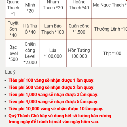
Quang
Nham
Hoàng
Minh
Ma Ngục Thạch 
Thạch
Thạch *20
Thạch *40
*20
*1
Tuyết
Hà Thủ
Lam Bảo
Quân công
Sơn
Thưởng Lệnh *1
Ô *40
Thạch *100
*1,500
*40
Chiến
Bạc
công
Lúa
Hồn Tướng
level
Thịt *100
Level
*100,000
100,000
*500
*2.000
Lưu ý
Tiêu phí 100 vàng sẽ nhận được 1 lần quay
.
Tiêu phí 500 vàng sẽ nhận được 2 lần quay
.
Tiêu phí 1,000 vàng sẽ nhận được 3 lần quay
.
Tiêu phí 4,000 vàng sẽ nhận được 5 lần quay
.
Tiêu phí 10,000 vàng sẽ nhận được 10 lần quay.
Quý Thành Chủ hãy sử dụng hết số lượng bảo rương
trong ngày để tránh bị mất vào ngày hôm sau.