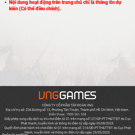
Nội dung hoạt động trên trang chủ chỉ là thông tin dự
kiến (Có thể điều chỉnh).
CÔNG TY CỔ PHẦN TẬP ĐOÀN VNG
Địa chỉ trụ sở: Z06 Đường số 13, Phường Tân Thuận, Thành phố Hồ Chí Minh, Việt Nam.
Điện thoại: 1900 561 558
Giấy phép cung cấp dịch vụ trò chơi điện tử G1 trên mạng số 127/GP-PTTH&TTĐT do Cục
Phát thanh, truyền hình và thông tin điện tử cấp ngày 05/08/2025.
Quyết định phát hành trò chơi điện tử G1 trên mạng số: 214/QĐ-PTTH&TTĐT do Cục Phát
thanh, truyền hình và thông tin điện tử cấp ngày 29/05/2025.