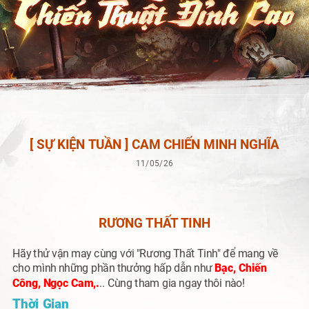
[ SỰ KIỆN TUẦN ] CAM CHIẾN MINH NGHĨA
11/05/26
RƯƠNG THẤT TINH
H
ãy thử vận may cùng với
"Rương Thất Tinh"
để mang về
cho mình những phần thưởng hấp dẫn như
Bạc, Chiến
Công, Ngọc Cam,.
.. Cùng tham gia ngay thôi nào!
Thời Gian