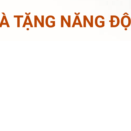
À TẶNG NĂNG Đ
ểm thu thập được mỗi
công NPC phó bản
, th
ẽ có cơ hội nhận đượ
...