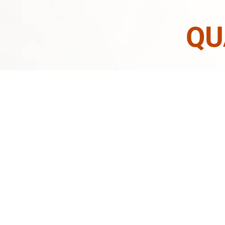
QU
Thành Chủ dùng đi
dụng Xưởng, tấn 
Tặng Năng Động"
s
Tướng, Quân Lệnh,