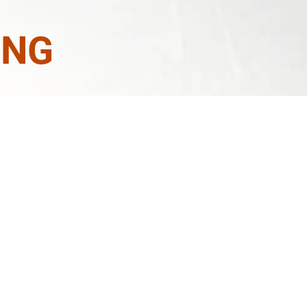
ỘNG
 lần
Trưng Thu, sử
am gia sự kiện
"Quà
c:
Chiến Công, Hồn