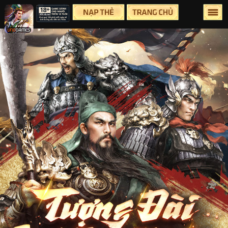
Lên Đầu Trang
Trang chủ
Tin tức
Sự Kiện
Group
Facebook
Youtube
Hỗ Trợ
Điều Khoản