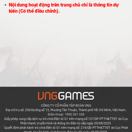
Nội dung hoạt động trên trang chủ chỉ là thông tin dự
kiến (Có thể điều chỉnh).
CÔNG TY CỔ PHẦN TẬP ĐOÀN VNG
Địa chỉ trụ sở: Z06 Đường số 13, Phường Tân Thuận, Thành phố Hồ Chí Minh, Việt Nam.
Điện thoại: 1900 561 558
Giấy phép cung cấp dịch vụ trò chơi điện tử G1 trên mạng số 127/GP-PTTH&TTĐT do Cục
Phát thanh, truyền hình và thông tin điện tử cấp ngày 05/08/2025.
Quyết định phát hành trò chơi điện tử G1 trên mạng số: 214/QĐ-PTTH&TTĐT do Cục Phát
thanh, truyền hình và thông tin điện tử cấp ngày 29/05/2025.