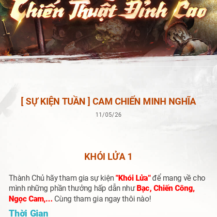
[ SỰ KIỆN TUẦN ] CAM CHIẾN MINH NGHĨA
11/05/26
KHÓI LỬA 1
Thành Chủ hãy tham gia sự kiện
"Khói Lửa"
để mang về cho
mình những phần thưởng hấp dẫn như
Bạc, Chiến Công,
Ngọc Cam,...
Cùng tham gia ngay thôi nào!
Thời Gian