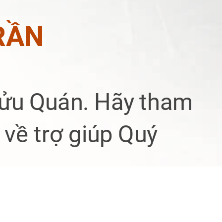
RẦN
Tửu Quán
. Hãy tham
về trợ giúp Quý