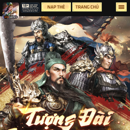
Lên Đầu Trang
Trang chủ
Tin tức
Sự Kiện
Group
Facebook
Youtube
Hỗ Trợ
Điều Khoản