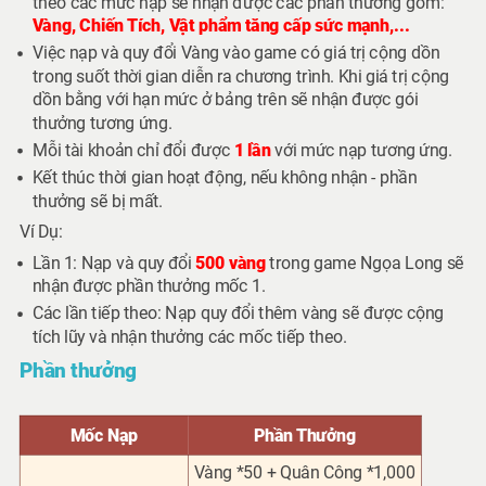
theo các mức nạp sẽ nhận được các phần thưởng gồm:
Vàng, Chiến Tích, Vật phẩm tăng cấp sức mạnh,...
Việc nạp và quy đổi Vàng vào game có giá trị
cộng dồn
trong suốt thời gian diễn ra chương trình. Khi giá trị cộng
dồn bằng với hạn mức ở bảng trên sẽ nhận được gói
thưởng tương ứng.
Mỗi tài khoản chỉ đổi được
1 lần
với mức nạp tương ứng.
Kết thúc thời gian hoạt động, nếu không nhận - phần
thưởng sẽ bị mất.
Ví Dụ:
Lần 1:
Nạp và quy đổi
500 vàng
trong game
Ngọa Long
sẽ
nhận được phần thưởng mốc
1
.
Các lần tiếp theo:
Nạp quy đổi thêm vàng sẽ được cộng
tích lũy và nhận thưởng các mốc tiếp theo.
Phần thưởng
Mốc Nạp
Phần Thưởng
Vàng *50 + Quân Công *1,000