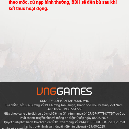
theo mốc, cứ nạp bình thường, BĐH sẽ đền bù
sau khi
kết thúc hoạt động
.
CÔNG TY CỔ PHẦN TẬP ĐOÀN VNG
Địa chỉ trụ sở: Z06 Đường số 13, Phường Tân Thuận, Thành phố Hồ Chí Minh, Việt Nam.
Điện thoại: 1900 561 558
Giấy phép cung cấp dịch vụ trò chơi điện tử G1 trên mạng số 127/GP-PTTH&TTĐT do Cục
Phát thanh, truyền hình và thông tin điện tử cấp ngày 05/08/2025.
Quyết định phát hành trò chơi điện tử G1 trên mạng số: 214/QĐ-PTTH&TTĐT do Cục Phát
thanh, truyền hình và thông tin điện tử cấp ngày 29/05/2025.