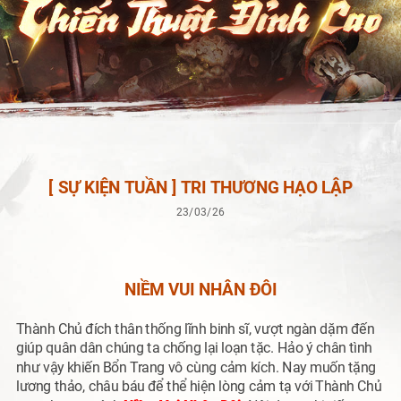
[ SỰ KIỆN TUẦN ] TRI THƯƠNG HẠO LẬP
23/03/26
NIỀM VUI NHÂN ĐÔI
T
hành Chủ đích thân thống lĩnh binh sĩ, vượt ngàn dặm đến
giúp quân dân chúng ta chống lại loạn tặc. Hảo ý chân tình
như vậy khiến Bổn Trang vô cùng cảm kích. Nay muốn tặng
lương thảo, châu báu để thể hiện lòng cảm tạ với Thành Chủ