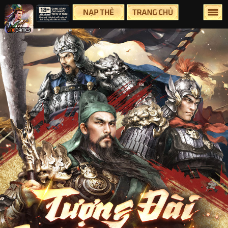
Lên Đầu Trang
Trang chủ
Tin tức
Sự Kiện
Group
Facebook
Youtube
Hỗ Trợ
Điều Khoản