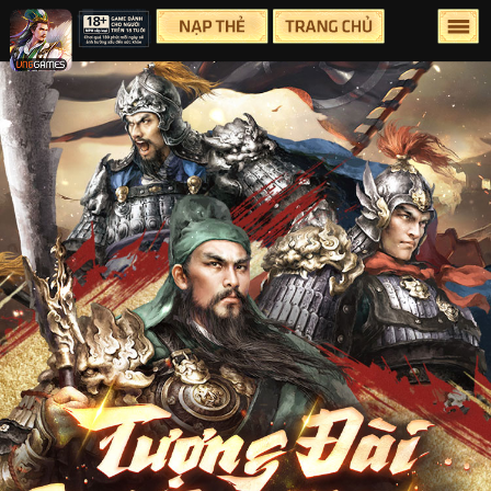
Lên Đầu Trang
Trang chủ
Tin tức
Sự Kiện
Group
Facebook
Youtube
Hỗ Trợ
Điều Khoản