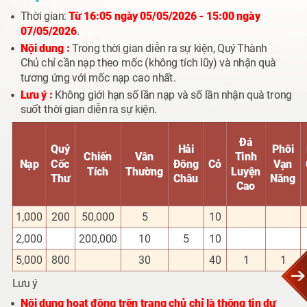
Thời gian:
Từ 16:05 ngày 05/05/2026 - 15:00 ngày
07/05/2026
.
Nội dung :
Trong thời gian diễn ra sự kiện, Quý Thành
Chủ chỉ cần nạp theo mốc (không tích lũy) và nhận quà
tương ứng với mốc nạp cao nhất.
Lưu ý :
Không giới hạn số lần nạp và số lần nhận quà trong
suốt thời gian diễn ra sự kiện.
Đá
Quỷ
Hải
Phôi
Chiến
Vân
Tinh
Nạp
Cốc
Đông
Cỏ
Vạn
Tích
Thường
Luyện
Thư
Châu
Năng
Cao
1,000
200
50,000
5
10
2,000
200,000
10
5
10
5,000
800
30
40
1
1
Lưu ý
Nội dung hoạt động trên trang chủ chỉ là thông tin dự