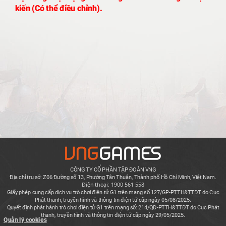
kiến (Có thể điều chỉnh).
CÔNG TY CỔ PHẦN TẬP ĐOÀN VNG
Địa chỉ trụ sở: Z06 Đường số 13, Phường Tân Thuận, Thành phố Hồ Chí Minh, Việt Nam.
Điện thoại: 1900 561 558
Giấy phép cung cấp dịch vụ trò chơi điện tử G1 trên mạng số 127/GP-PTTH&TTĐT do Cục
Phát thanh, truyền hình và thông tin điện tử cấp ngày 05/08/2025.
Quyết định phát hành trò chơi điện tử G1 trên mạng số: 214/QĐ-PTTH&TTĐT do Cục Phát
thanh, truyền hình và thông tin điện tử cấp ngày 29/05/2025.
Quản lý cookies