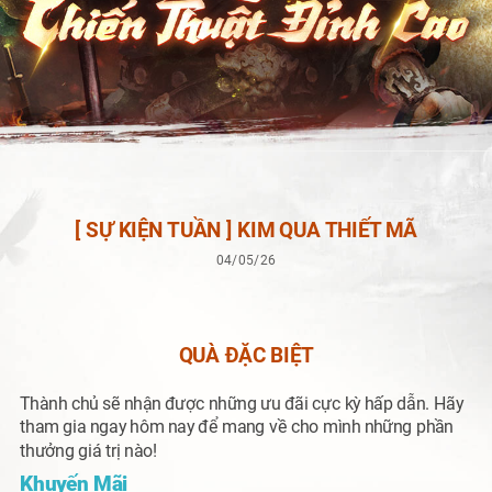
[ SỰ KIỆN TUẦN ] KIM QUA THIẾT MÃ
04/05/26
QUÀ ĐẶC BIỆT
T
hành chủ sẽ nhận được những ưu đãi cực kỳ hấp dẫn. Hãy
tham gia ngay hôm nay để mang về cho mình những phần
thưởng giá trị nào!
Khuyến Mãi