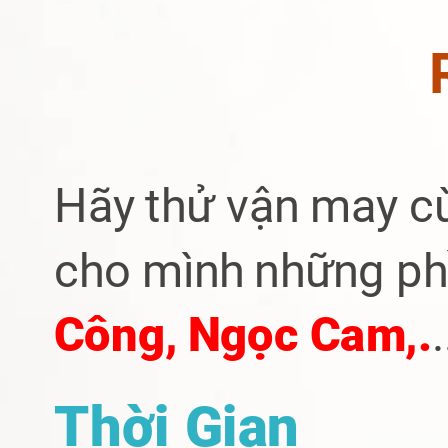
H
ãy thử vận may c
cho mình những ph
Công, Ngọc Cam,.
Thời Gian