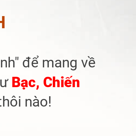
H
nh"
để mang về
hư
Bạc, Chiến
thôi nào!