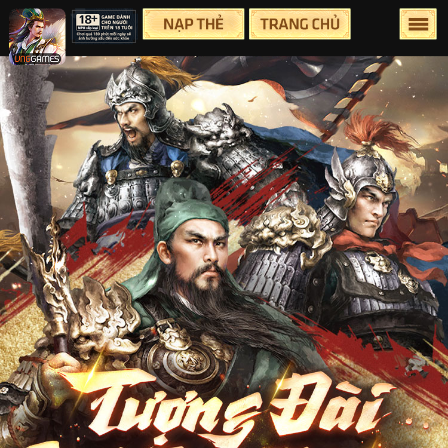
Lên Đầu Trang
Trang chủ
Tin tức
Sự Kiện
Group
Facebook
Youtube
Hỗ Trợ
Điều Khoản