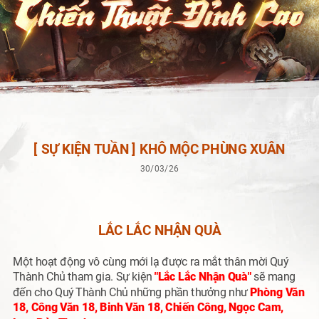
[ SỰ KIỆN TUẦN ] KHÔ MỘC PHÙNG XUÂN
30/03/26
LẮC LẮC NHẬN QUÀ
Một hoạt động vô cùng mới lạ được ra mắt thân mời Quý
Thành Chủ tham gia. Sự kiện
"Lắc Lắc Nhận Quà"
sẽ mang
đến cho Quý Thành Chủ những phần thưởng như
Phòng Văn
18, Công Văn 18, Binh Văn 18, Chiến Công, Ngọc Cam,