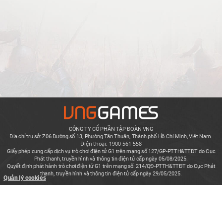
CÔNG TY CỔ PHẦN TẬP ĐOÀN VNG
Địa chỉ trụ sở: Z06 Đường số 13, Phường Tân Thuận, Thành phố Hồ Chí Minh, Việt Nam.
Điện thoại: 1900 561 558
Giấy phép cung cấp dịch vụ trò chơi điện tử G1 trên mạng số 127/GP-PTTH&TTĐT do Cục
Phát thanh, truyền hình và thông tin điện tử cấp ngày 05/08/2025.
Quyết định phát hành trò chơi điện tử G1 trên mạng số: 214/QĐ-PTTH&TTĐT do Cục Phát
thanh, truyền hình và thông tin điện tử cấp ngày 29/05/2025.
Quản lý cookies