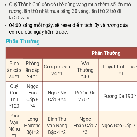
Quý Thành Chủ còn có thể dùng vàng mua thêm số lần mở
rương,
lần thứ nhất mua bằng 30 vàng, lần thứ 2 trở đi
là 50 vàng.
04:00 sáng mỗi ngày, sẽ reset điểm tích lũy và rương của
còn dư của ngày hôm trước.
Phần Thưởng
Phần Thưởng
Binh
Phòng
Vân
Công ấn cấp
Huyết Tinh Thạ
ấn cấp
ấn cấp
Thường
24 *1
*1
24 *1
24 *1
*40
Quỷ
Ngọc
Cốc
Bạo
Ngọc Né
Rương Đá
Rương Đá 19
0 *
Thư
Cấp 8
Cấp 8 *4
270 *1
*120
*4
Phôi
Long
Binh Thư
Ngọc
Vạn
Phượng
Vạn Năng
Phản Cấp 7
Ngọc Bạo Cấp 7 
Năng
Bội *2
Bậc 4 *2
*3
*1