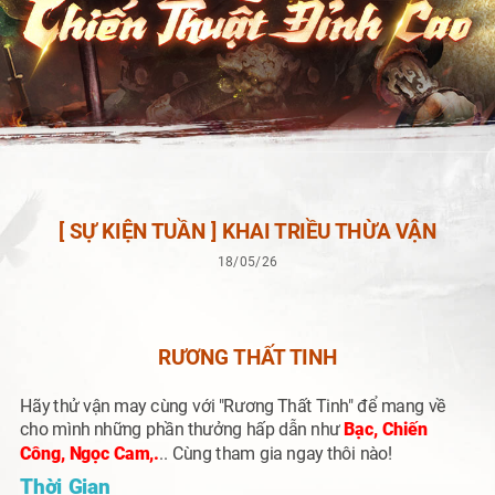
[ SỰ KIỆN TUẦN ] KHAI TRIỀU THỪA VẬN
18/05/26
RƯƠNG THẤT TINH
H
ãy thử vận may cùng với
"Rương Thất Tinh"
để mang về
cho mình những phần thưởng hấp dẫn như
Bạc, Chiến
Công, Ngọc Cam,.
.. Cùng tham gia ngay thôi nào!
Thời Gian