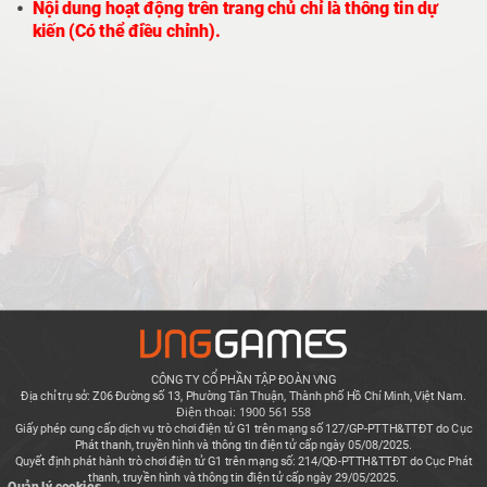
Nội dung hoạt động trên trang chủ chỉ là thông tin dự
kiến (Có thể điều chỉnh).
CÔNG TY CỔ PHẦN TẬP ĐOÀN VNG
Địa chỉ trụ sở: Z06 Đường số 13, Phường Tân Thuận, Thành phố Hồ Chí Minh, Việt Nam.
Điện thoại: 1900 561 558
Giấy phép cung cấp dịch vụ trò chơi điện tử G1 trên mạng số 127/GP-PTTH&TTĐT do Cục
Phát thanh, truyền hình và thông tin điện tử cấp ngày 05/08/2025.
Quyết định phát hành trò chơi điện tử G1 trên mạng số: 214/QĐ-PTTH&TTĐT do Cục Phát
thanh, truyền hình và thông tin điện tử cấp ngày 29/05/2025.