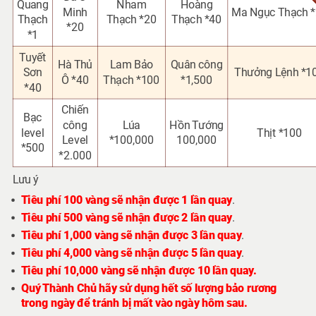
Quang
Nham
Hoàng
Minh
Ma Ngục Thạch 
Thạch
Thạch *20
Thạch *40
*20
*1
Tuyết
Hà Thủ
Lam Bảo
Quân công
Sơn
Thưởng Lệnh *1
Ô *40
Thạch *100
*1,500
*40
Chiến
Bạc
công
Lúa
Hồn Tướng
level
Thịt *100
Level
*100,000
100,000
*500
*2.000
Lưu ý
Tiêu phí 100 vàng sẽ nhận được 1 lần quay
.
Tiêu phí 500 vàng sẽ nhận được 2 lần quay
.
Tiêu phí 1,000 vàng sẽ nhận được 3 lần quay
.
Tiêu phí 4,000 vàng sẽ nhận được 5 lần quay
.
Tiêu phí 10,000 vàng sẽ nhận được 10 lần quay.
Quý Thành Chủ hãy sử dụng hết số lượng bảo rương
trong ngày để tránh bị mất vào ngày hôm sau.