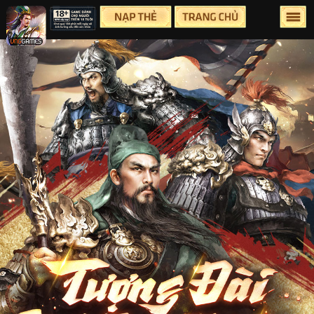
Lên Đầu Trang
Trang chủ
Tin tức
Sự Kiện
Group
Facebook
Youtube
Hỗ Trợ
Điều Khoản