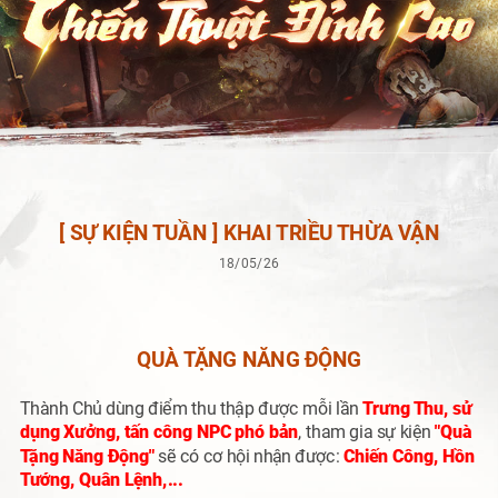
[ SỰ KIỆN TUẦN ] KHAI TRIỀU THỪA VẬN
18/05/26
QUÀ TẶNG NĂNG ĐỘNG
Thành Chủ dùng điểm thu thập được mỗi lần
Trưng Thu, sử
dụng Xưởng, tấn công NPC phó bản
, tham gia sự kiện
"Quà
Tặng Năng Động"
sẽ có cơ hội nhận được:
Chiến Công, Hồn
Tướng, Quân Lệnh,...