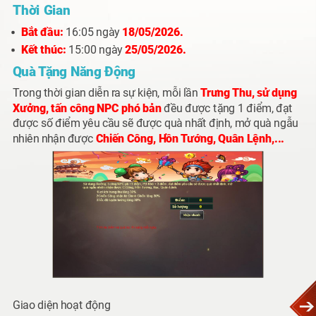
Thời Gian
Bắt đầu:
16:05 ngày
18/05/2026.
Kết thúc:
15:00 ngày
25/05/2026.
Quà Tặng Năng Động
Trong thời gian diễn ra sự kiện, mỗi lần
Trưng Thu, sử dụng
Xưởng, tấn công NPC phó bản
đều được tặng 1 điểm, đạt
được số điểm yêu cầu sẽ được quà nhất định, mở quà ngẫu
nhiên nhận được
Chiến Công, Hồn Tướng, Quân Lệnh,...
Giao diện hoạt động