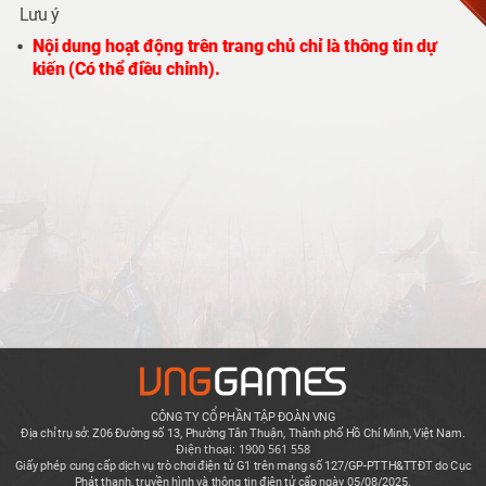
Lưu ý
Nội dung hoạt động trên trang chủ chỉ là thông tin dự
kiến (Có thể điều chỉnh).
CÔNG TY CỔ PHẦN TẬP ĐOÀN VNG
Địa chỉ trụ sở: Z06 Đường số 13, Phường Tân Thuận, Thành phố Hồ Chí Minh, Việt Nam.
Điện thoại: 1900 561 558
Giấy phép cung cấp dịch vụ trò chơi điện tử G1 trên mạng số 127/GP-PTTH&TTĐT do Cục
Phát thanh, truyền hình và thông tin điện tử cấp ngày 05/08/2025.