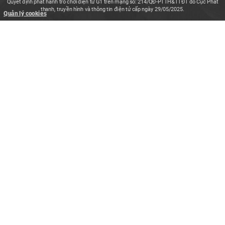
Quyết định phát hành trò chơi điện tử G1 trên mạng số: 214/QĐ-PTTH&TTĐT do Cục Phát
thanh, truyền hình và thông tin điện tử cấp ngày 29/05/2025.
Quản lý cookies