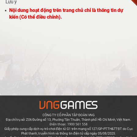
Lưu ý
Nội dung hoạt động trên trang chủ chỉ là thông tin dự
kiến (Có thể điều chỉnh).
CÔNG TY CỔ PHẦN TẬP ĐOÀN VNG
Địa chỉ trụ sở: Z06 Đường số 13, Phường Tân Thuận, Thành phố Hồ Chí Minh, Việt Nam.
Điện thoại: 1900 561 558
Giấy phép cung cấp dịch vụ trò chơi điện tử G1 trên mạng số 127/GP-PTTH&TTĐT do Cục
Phát thanh, truyền hình và thông tin điện tử cấp ngày 05/08/2025.