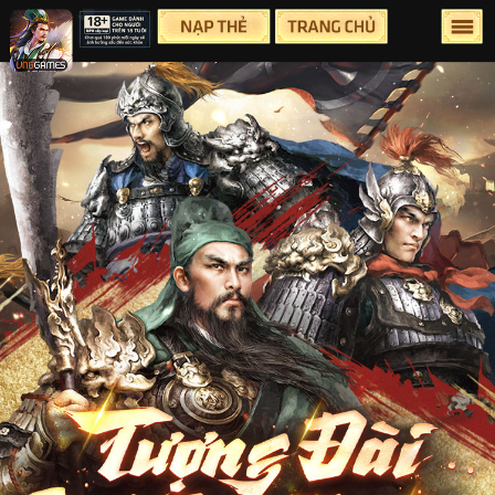
Lên Đầu Trang
Trang chủ
Tin tức
Sự Kiện
Group
Facebook
Youtube
Hỗ Trợ
Điều Khoản