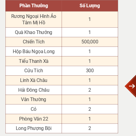
Phần Thưởng
Số Lượng
Rương Ngoại Hình Ảo
1
Tâm Mị Hồ
Quà Khao Thưởng
1
Chiến Tích
500,000
Hộp Báu Ngọa Long
1
Tiểu Thanh Xà
1
Cửu Tích
300
Linh Xà Châu
1
Hải Đông Châu
2
Vân Thường
1
Cỏ
2
Phòng Văn 22
1
Long Phượng Bội
2