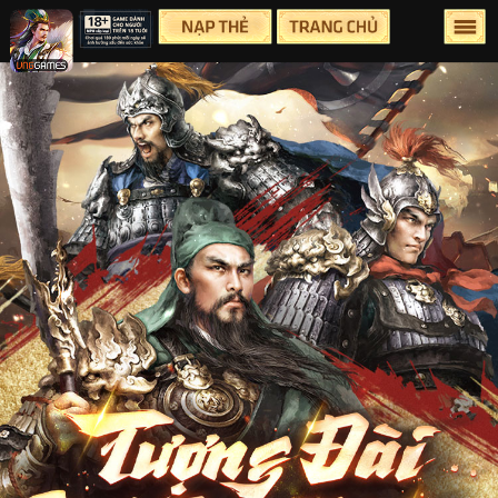
Lên Đầu Trang
Trang chủ
Tin tức
Sự Kiện
Group
Facebook
Youtube
Hỗ Trợ
Điều Khoản