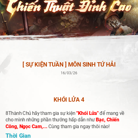
[ SỰ KIỆN TUẦN ] MÔN SINH TỨ HẢI
16/03/26
KHÓI LỬA 4
8Thành Chủ hãy tham gia sự kiện
"Khói Lửa"
để mang về
cho mình những phần thưởng hấp dẫn như
Bạc, Chiến
Công, Ngọc Cam,...
Cùng tham gia ngay thôi nào!
Thời Gian