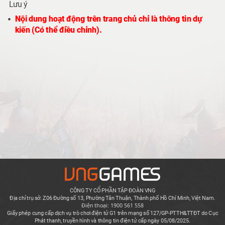
Lưu ý
Nội dung hoạt động trên trang chủ chỉ là thông tin dự
kiến (Có thể điều chỉnh).
CÔNG TY CỔ PHẦN TẬP ĐOÀN VNG
Địa chỉ trụ sở: Z06 Đường số 13, Phường Tân Thuận, Thành phố Hồ Chí Minh, Việt Nam.
Điện thoại: 1900 561 558
Giấy phép cung cấp dịch vụ trò chơi điện tử G1 trên mạng số 127/GP-PTTH&TTĐT do Cục
Phát thanh, truyền hình và thông tin điện tử cấp ngày 05/08/2025.