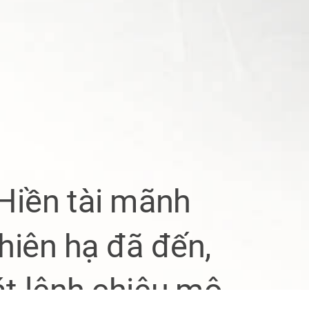
 Hiền tài mãnh
thiên hạ đã đến,
t lệnh chiêu mộ