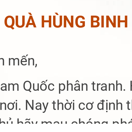
QUÀ HÙNG BINH
n mến,
 Tam Quốc phân tranh.
nơi. Nay thời cơ định 
ủ hãy mau chóng phá