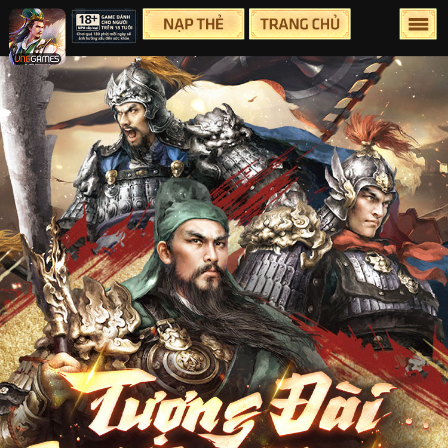
Lên Đầu Trang
Trang chủ
Tin tức
Sự Kiện
Group
Facebook
Youtube
Hỗ Trợ
Điều Khoản