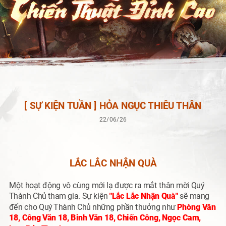
[ SỰ KIỆN TUẦN ] HỎA NGỤC THIÊU THÂN
22/06/26
LẮC LẮC NHẬN QUÀ
Một hoạt động vô cùng mới lạ được ra mắt thân mời Quý
Thành Chủ tham gia. Sự kiện
"Lắc Lắc Nhận Quà"
sẽ mang
đến cho Quý Thành Chủ những phần thưởng như
Phòng Văn
18, Công Văn 18, Binh Văn 18, Chiến Công, Ngọc Cam,