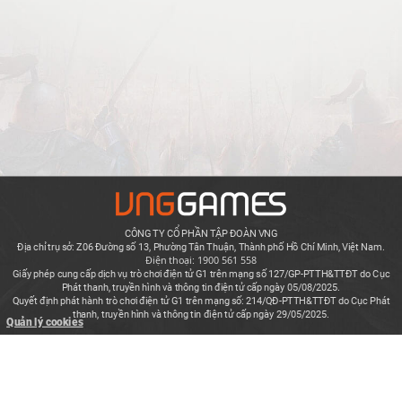
CÔNG TY CỔ PHẦN TẬP ĐOÀN VNG
Địa chỉ trụ sở: Z06 Đường số 13, Phường Tân Thuận, Thành phố Hồ Chí Minh, Việt Nam.
Điện thoại: 1900 561 558
Giấy phép cung cấp dịch vụ trò chơi điện tử G1 trên mạng số 127/GP-PTTH&TTĐT do Cục
Phát thanh, truyền hình và thông tin điện tử cấp ngày 05/08/2025.
Quyết định phát hành trò chơi điện tử G1 trên mạng số: 214/QĐ-PTTH&TTĐT do Cục Phát
thanh, truyền hình và thông tin điện tử cấp ngày 29/05/2025.
Quản lý cookies