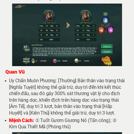
Quan Vũ
Uy Chấn Muôn Phương: [Thường] Bản thân vào trạng thái
[Nghĩa Tuyệt] không thể giải trừ, duy trì đến khi kết thúc
chiến đấu, sau đó gây 300% sát thương vật lý cho địch
trên hàng dọc, khiến địch trên hàng dọc vào trạng thái
[Ám Tế], duy trì 3 lượt, bản thân vào trạng thái [Hấp
Huyết] và [Kiên Thủ] không thể giải trừ, duy trì 3 lượt.
Mệnh Cách:
① Tuốt Gươm Giương Nỏ (Tấn công); ②
Kim Qua Thiết Mã (Phòng thủ)