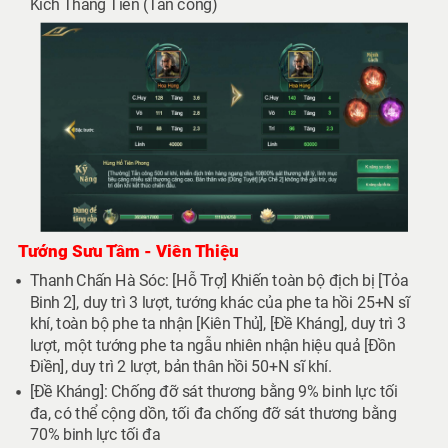
Kích Thẳng Tiến (Tấn công)
Tướng Sưu Tầm - Viên Thiệu
Thanh Chấn Hà Sóc: [Hỗ Trợ] Khiến toàn bộ địch bị [Tỏa
Binh 2], duy trì 3 lượt, tướng khác của phe ta hồi 25+N sĩ
khí, toàn bộ phe ta nhận [Kiên Thủ], [Đề Kháng], duy trì 3
lượt, một tướng phe ta ngẫu nhiên nhận hiệu quả [Đồn
Điền], duy trì 2 lượt, bản thân hồi 50+N sĩ khí.
[Đề Kháng]: Chống đỡ sát thương bằng 9% binh lực tối
đa, có thể cộng dồn, tối đa chống đỡ sát thương bằng
70% binh lực tối đa