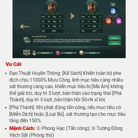
Vu Cát
Đạo Thuật Huyền Thông: [Kế Sách] Khiến toàn bộ phe
địch chịu 11000% Mưu Công, lính mục tiêu càng nhiều
sát thương càng cao, khiến mục tiêu bị [Ma Ám] không
thể giải trừ, duy trì 3 lượt, bản thân vào trạng thái [Phá
Thánh], duy trì 3 lượt, bản thân hồi 50+N sĩ khí.
[Phá Thánh]: Khi phát động tấn công, nếu mục tiêu có
[Miễn Dịch] hoặc [Loại Bỏ], sát thương tạo cho mục tiêu
tăng đến 150%.
Mệnh Cách:
① Phong Hạc (Tấn công); ② Tường Đồng
Vách Sắt (Phòng thủ)