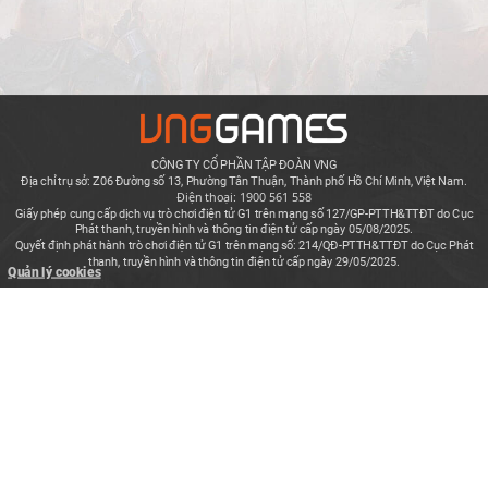
CÔNG TY CỔ PHẦN TẬP ĐOÀN VNG
Địa chỉ trụ sở: Z06 Đường số 13, Phường Tân Thuận, Thành phố Hồ Chí Minh, Việt Nam.
Điện thoại: 1900 561 558
Giấy phép cung cấp dịch vụ trò chơi điện tử G1 trên mạng số 127/GP-PTTH&TTĐT do Cục
Phát thanh, truyền hình và thông tin điện tử cấp ngày 05/08/2025.
Quyết định phát hành trò chơi điện tử G1 trên mạng số: 214/QĐ-PTTH&TTĐT do Cục Phát
thanh, truyền hình và thông tin điện tử cấp ngày 29/05/2025.
Quản lý cookies