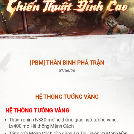
[PBM] THẦN BINH PHÁ TRẬN
07/06/26
HỆ THỐNG TƯỚNG VÀNG
HỆ THỐNG TƯỚNG VÀNG
Thành chính lv380 mở hệ thống giác ngộ tướng vàng,
Lv400 mở Hệ thống Mệnh Cách
Tăng cấp Mệnh Cách cần dùng Đá Tôi Luyện và Mệnh Hồn