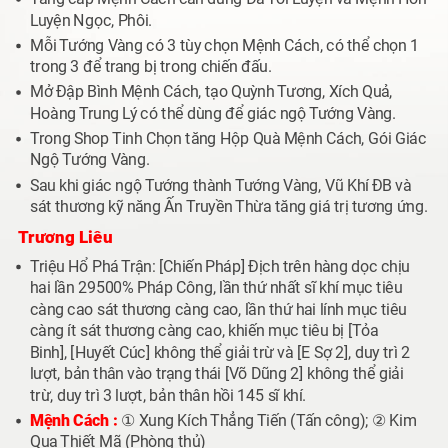
Luyện Ngọc, Phôi.
Mỗi Tướng Vàng có 3 tùy chọn Mệnh Cách, có thể chọn 1
trong 3 để trang bị trong chiến đấu.
Mở Đập Bình Mệnh Cách, tạo Quỳnh Tương, Xích Quả,
Hoàng Trung Lý có thể dùng để giác ngộ Tướng Vàng.
Trong Shop Tinh Chọn tăng Hộp Quà Mệnh Cách, Gói Giác
Ngộ Tướng Vàng.
Sau khi giác ngộ Tướng thành Tướng Vàng, Vũ Khí ĐB và
sát thương kỹ năng Ấn Truyền Thừa tăng giá trị tương ứng.
Trương Liêu
Triệu Hổ Phá Trận: [Chiến Pháp] Địch trên hàng dọc chịu
hai lần 29500% Pháp Công, lần thứ nhất sĩ khí mục tiêu
càng cao sát thương càng cao, lần thứ hai lính mục tiêu
càng ít sát thương càng cao, khiến mục tiêu bị [Tỏa
Binh], [Huyết Cúc] không thể giải trừ và [E Sợ 2], duy trì 2
lượt, bản thân vào trạng thái [Võ Dũng 2] không thể giải
trừ, duy trì 3 lượt, bản thân hồi 145 sĩ khí.
Mệnh Cách :
① Xung Kích Thẳng Tiến (Tấn công); ② Kim
Qua Thiết Mã (Phòng thủ)