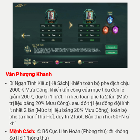
Văn Phượng Khanh
Bỉ Ngạn Tinh Kiều: [Kế Sách] Khiến toàn bộ phe địch chịu
2000% Mưu Công, khiến tấn công của mục tiêu đơn lẻ
giảm 200%, duy trì 1 lượt. Trị liệu toàn phe ta 2 lần (Mức
trị liệu bằng 20% Mưu Công), sau đó trị liệu đồng đội lính
ít nhất 2 lần (Mức trị liệu bằng 20% Mưu Công), toàn bộ
phe ta nhận [Thủ Hộ], duy trì 2 lượt. Bản thân hồi 50+N sĩ
khí.
Mệnh Cách:
① Bố Cục Liên Hoàn (Phòng thủ); ② Không
Sơ Hở (Phòng thủ)