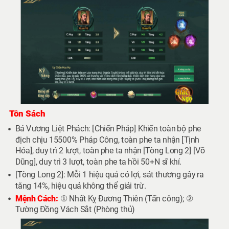
Tôn Sách
Bá Vương Liệt Phách: [Chiến Pháp] Khiến toàn bộ phe
địch chịu 15500% Pháp Công, toàn phe ta nhận [Tịnh
Hóa], duy trì 2 lượt, toàn phe ta nhận [Tòng Long 2] [Võ
Dũng], duy trì 3 lượt, toàn phe ta hồi 50+N sĩ khí.
[Tòng Long 2]: Mỗi 1 hiệu quả có lợi, sát thương gây ra
tăng 14%, hiệu quả không thể giải trừ.
Mệnh Cách:
① Nhất Kỵ Đương Thiên (Tấn công); ②
Tường Đồng Vách Sắt (Phòng thủ)