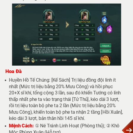
Hoa Đà
Huyền Hồ Tế Chúng: [Kế Sách] Trị liệu đồng đội lính ít
nhất (Mức trị liệu bằng 20% Mưu Công) và hồi phục
20+X sĩ khí, tổng cộng 3 lần, sau đó khiến Tướng có lính
thấp nhất phe ta vào trạng thái [Tử Thủ], kéo dài 3 lượt,
rồi trị liệu toàn bộ phe ta 2 lần (Mức trị liệu bằng 20%
Mưu Công), khiến toàn bộ phe ta nhận 2 tầng [Hồi Xuân],
kéo dài 3 lượt, bản thân hồi 145 sĩ khí.
Mệnh Cách:
① Né Tránh Linh Hoạt (Phòng thủ); ② Khô
Mộc Phùng Xuân (Hỗ trợ)