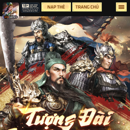
Lên Đầu Trang
Trang chủ
Tin tức
Sự Kiện
Group
Facebook
Youtube
Hỗ Trợ
Điều Khoản