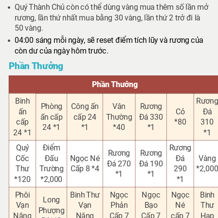
Quý Thành Chủ còn có thể dùng vàng mua thêm số lần mở
rương,
lần thứ nhất mua bằng 30 vàng, lần thứ 2 trở đi là
50 vàng.
04:00 sáng mỗi ngày, sẽ reset điểm tích lũy và rương của
còn dư của ngày hôm trước.
Phần Thưởng
Phần Thưởng
Binh
Rươn
Phòng
Công ấn
Vân
Rương
ấn
Cỏ
Đá
ấn cấp
cấp 24
Thường
Đá 330
cấp
*80
310
24 *1
*1
*40
*1
24 *1
*1
Quỷ
Điểm
Rương
Rương
Rương
Cốc
Đấu
Ngọc Né
Đá
Vàng
Đá 270
Đá 19
0
Thư
Trường
Cấp 8 *4
290
*2,00
*1
*1
*120
*2,000
*1
Phôi
Binh Thư
Ngọc
Ngọc
Ngọc
Binh
Long
Vạn
Vạn
Phản
Bạo
Né
Thư
Phượng
Năng
Năng
Cấp 7
Cấp 7
cấp
7
Hạp