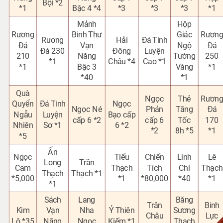
Bội *2
*1
Bậc 4 *4
*3
*3
*3
*1
Mảnh
Hộp
Rương
Binh Thư
Giác
Rươn
Rương
Hải
Đá Tinh
Đá
Vạn
Ngộ
Đá
Đá 230
Đông
Luyện
21
0
Năng
Tướng
25
0
*1
Châu *4
Cao *1
*1
Bậc 3
Vàng
*1
*40
*1
Quà
Ngọc
Thẻ
Rươn
Quyển
Đá Tinh
Ngọc
Ngọc Né
Phản
Tăng
Đá
Ngẫu
Luyện
Bạo cấp
cấp 6 *2
cấp 6
Tốc
170
Nhiên
Sơ *1
6 *2
*2
8h *5
*1
*5
Ẩn
Ngọc
Tiếu
Chiến
Linh
Lê
Long
Trần
Cam
Thạch
Tích
Chi
Thạch
Thạch
Thạch *1
*5,000
*1
*80,000
*40
*1
*1
Sách
Lang
Băng
Trân
Binh
Kim
Vạn
Nha
Ỷ Thiên
Sương
Châu
Lực
Lô *35
Năng
Ngọc
Kiếm *1
Thạch