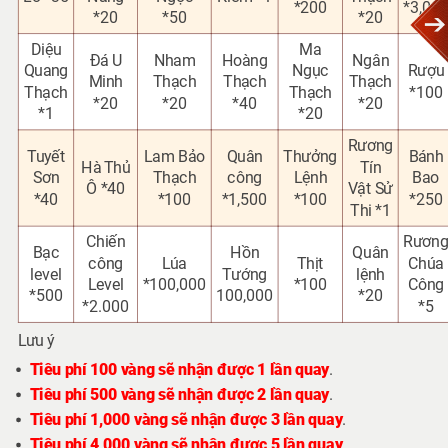
*200
*3,00
*20
*50
*20
Diệu
Ma
Đá U
Nham
Hoàng
Ngân
Quang
Ngục
Rượu
Minh
Thạch
Thạch
Thạch
Thạch
Thạch
*100
*20
*20
*40
*20
*1
*20
Rương
Tuyết
Lam Bảo
Quân
Thưởng
Bánh
Hà Thủ
Tín
Sơn
Thạch
công
Lệnh
Bao
Ô *40
Vật Sử
*40
*100
*1,500
*100
*250
Thi *1
Chiến
Rươn
Bạc
Hồn
Quân
công
Lúa
Thịt
Chúa
level
Tướng
lệnh
Level
*100,000
*100
Công
*500
100,000
*20
*2.000
*5
Lưu ý
Tiêu phí 100 vàng sẽ nhận được 1 lần quay
.
Tiêu phí 500 vàng sẽ nhận được 2 lần quay
.
Tiêu phí 1,000 vàng sẽ nhận được 3 lần quay
.
Tiêu phí 4,000 vàng sẽ nhận được 5 lần quay
.