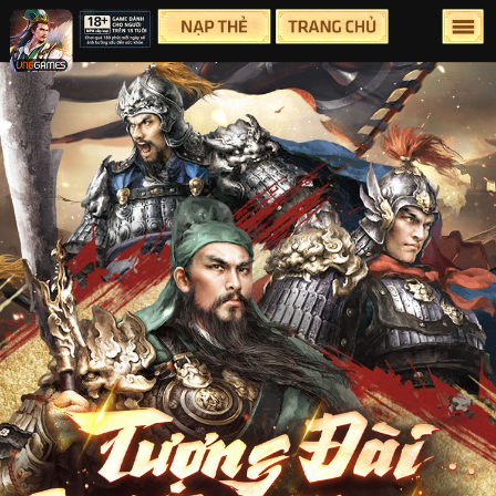
Lên Đầu Trang
Trang chủ
Tin tức
Sự Kiện
Group
Facebook
Youtube
Hỗ Trợ
Điều Khoản