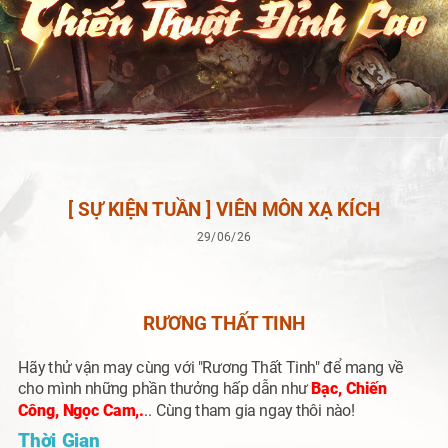
[ SỰ KIỆN TUẦN ] VIÊN MÔN XẠ KÍCH
29/06/26
RƯƠNG THẤT TINH
H
ãy thử vận may cùng với
"Rương Thất Tinh"
để mang về
cho mình những phần thưởng hấp dẫn như
Bạc, Chiến
Công, Ngọc Cam,.
.. Cùng tham gia ngay thôi nào!
Thời Gian