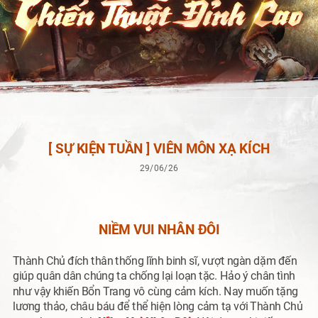
[ SỰ KIỆN TUẦN ] VIÊN MÔN XẠ KÍCH
29/06/26
NIỀM VUI NHÂN ĐÔI
T
hành Chủ đích thân thống lĩnh binh sĩ, vượt ngàn dặm đến
giúp quân dân chúng ta chống lại loạn tặc. Hảo ý chân tình
như vậy khiến Bổn Trang vô cùng cảm kích. Nay muốn tặng
lương thảo, châu báu để thể hiện lòng cảm tạ với Thành Chủ