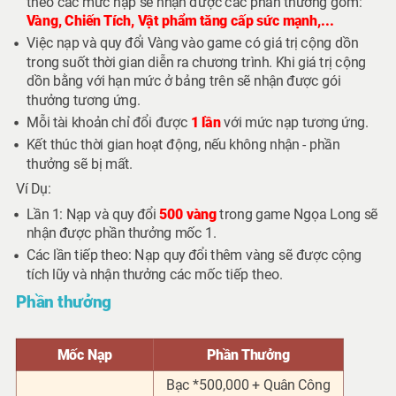
theo các mức nạp sẽ nhận được các phần thưởng gồm:
Vàng, Chiến Tích, Vật phẩm tăng cấp sức mạnh,...
Việc nạp và quy đổi Vàng vào game có giá trị
cộng dồn
trong suốt thời gian diễn ra chương trình. Khi giá trị cộng
dồn bằng với hạn mức ở bảng trên sẽ nhận được gói
thưởng tương ứng.
Mỗi tài khoản chỉ đổi được
1 lần
với mức nạp tương ứng.
Kết thúc thời gian hoạt động, nếu không nhận - phần
thưởng sẽ bị mất.
Ví Dụ:
Lần 1:
Nạp và quy đổi
500 vàng
trong game
Ngọa Long
sẽ
nhận được phần thưởng mốc
1
.
Các lần tiếp theo:
Nạp quy đổi thêm vàng sẽ được cộng
tích lũy và nhận thưởng các mốc tiếp theo.
Phần thưởng
Mốc Nạp
Phần Thưởng
Bạc *500,000 + Quân Công