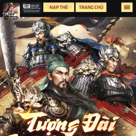
Lên Đầu Trang
Trang chủ
Tin tức
Sự Kiện
Group
Facebook
Youtube
Hỗ Trợ
Điều Khoản