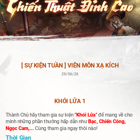
[ SỰ KIỆN TUẦN ] VIÊN MÔN XẠ KÍCH
29/06/26
KHÓI LỬA 1
Thành Chủ hãy tham gia sự kiện
"Khói Lửa"
để mang về cho
mình những phần thưởng hấp dẫn như
Bạc, Chiến Công,
Ngọc Cam,...
Cùng tham gia ngay thôi nào!
Thời Gian