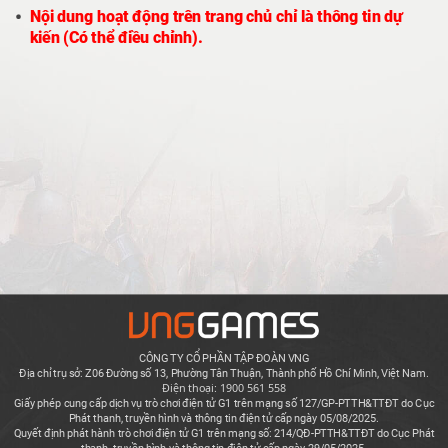
Nội dung hoạt động trên trang chủ chỉ là thông tin dự
kiến (Có thể điều chỉnh).
CÔNG TY CỔ PHẦN TẬP ĐOÀN VNG
Địa chỉ trụ sở: Z06 Đường số 13, Phường Tân Thuận, Thành phố Hồ Chí Minh, Việt Nam.
Điện thoại: 1900 561 558
Giấy phép cung cấp dịch vụ trò chơi điện tử G1 trên mạng số 127/GP-PTTH&TTĐT do Cục
Phát thanh, truyền hình và thông tin điện tử cấp ngày 05/08/2025.
Quyết định phát hành trò chơi điện tử G1 trên mạng số: 214/QĐ-PTTH&TTĐT do Cục Phát
thanh, truyền hình và thông tin điện tử cấp ngày 29/05/2025.