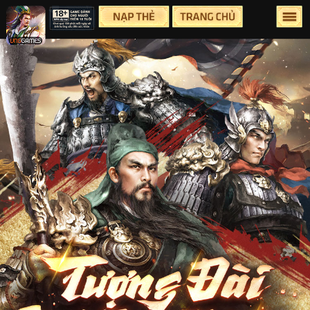
Lên Đầu Trang
Trang chủ
Tin tức
Sự Kiện
Group
Facebook
Youtube
Hỗ Trợ
Điều Khoản